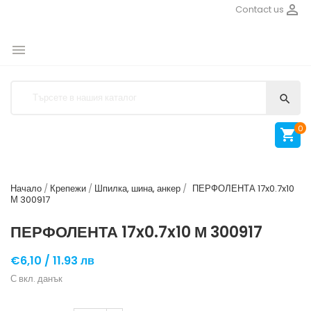

Contact us


0

Начало
Крепежи
Шпилка, шина, анкер
ПЕРФОЛЕНТА 17x0.7x10
М 300917
ПЕРФОЛЕНТА 17x0.7x10 М 300917
€6,10 /
11.93 лв
С вкл. данък