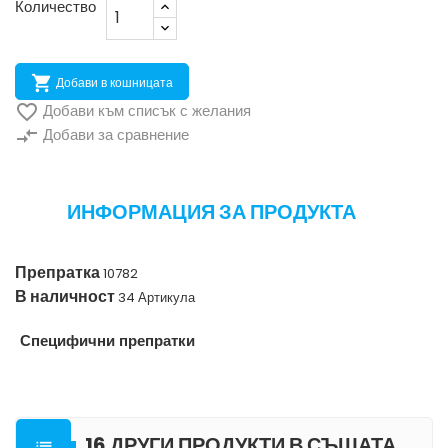
Количество

Добави в кошницата

Добави към списък с желания
compare_arrows
Добави за сравнение
ИНФОРМАЦИЯ ЗА ПРОДУКТА
Препратка
10782
В наличност
34 Артикула
Специфични препратки
16 ДРУГИ ПРОДУКТИ В СЪЩАТА
