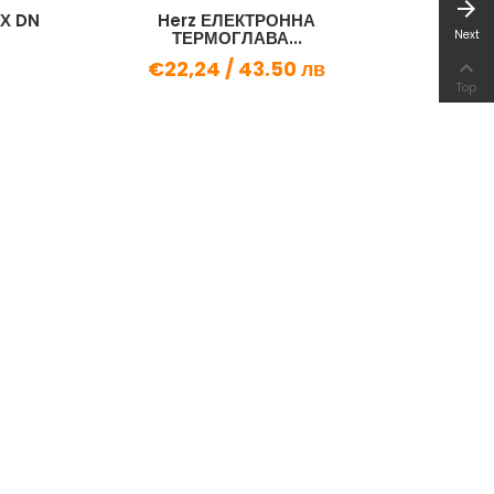
arrow_forward
Х DN
Herz ЕЛЕКТРОННА
ТЯЛО БА
ТЕРМОГЛАВА...
Next
€
€22,24 /
43.50 лв

Top