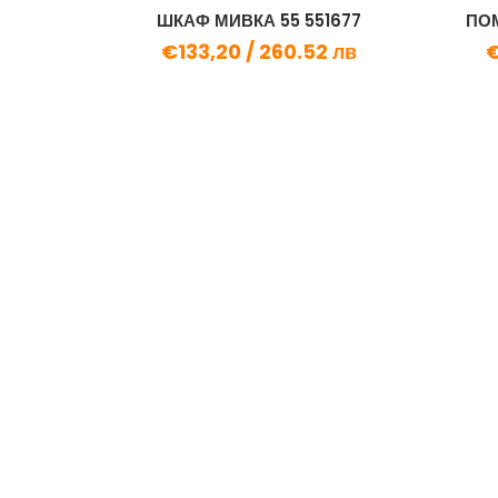
ШКАФ МИВКА 55 551677
ПОМ
€133,20 /
260.52 лв
€
1.1/4"...
в