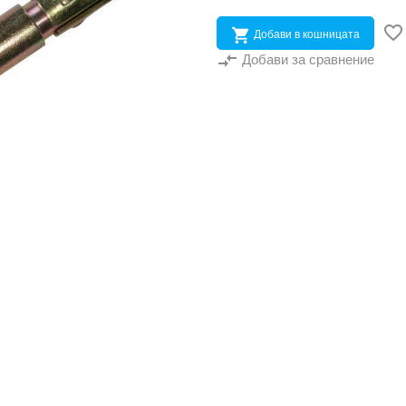


Добави в кошницата
compare_arrows
Добави за сравнение