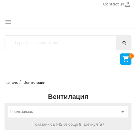

Contact us


0

Начало
Вентилация
Вентилация

Приложимост
Показани са 1-12 от общо 81 артикул(а)