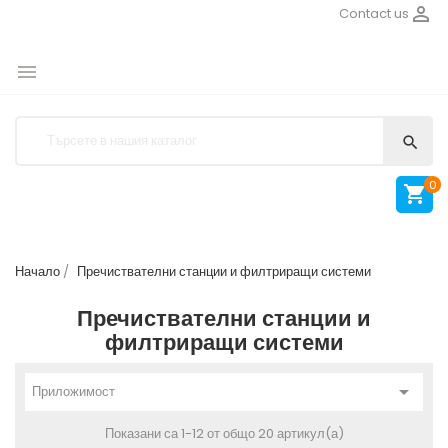

Contact us


0

Начало
Пречиствателни станции и филтриращи системи
Пречиствателни станции и
филтриращи системи

Приложимост
Показани са 1-12 от общо 20 артикул(а)