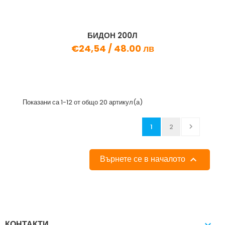
БИДОН 200Л
€24,54 /
48.00 лв
Показани са 1-12 от общо 20 артикул(а)
1
2

Върнете се в началото

КОНТАКТИ
