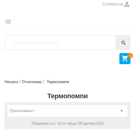

Contact us


0

Начало
Отопление
Термопомпи
Термопомпи

Приложимост
Показани са 1-12 от общо 25 артикул(а)