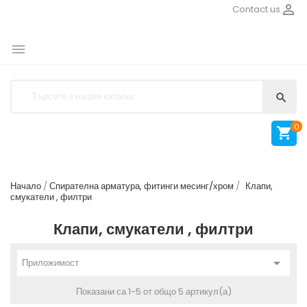

Contact us


0

Начало
Спирателна арматура, фитинги месинг/хром
Клапи,
смукатели , филтри
Клапи, смукатели , филтри

Приложимост
Показани са 1-5 от общо 5 артикул(а)