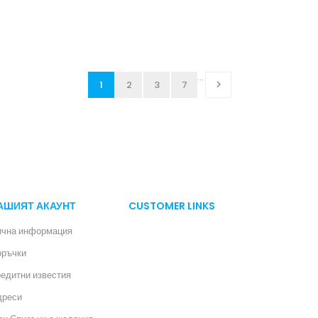
…
1
2
3
7

АШИЯТ АКАУНТ
CUSTOMER LINKS
ична информация
оръчки
едитни известия
дреси