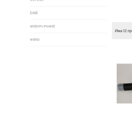
DAB
eldom invest
Има 12 пр
estia