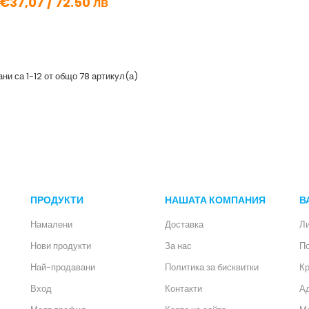
€37,07 /
72.50 лв
ни са 1-12 от общо 78 артикул(а)
ПРОДУКТИ
НАШАТА КОМПАНИЯ
В
Намалени
Доставка
Л
Нови продукти
За нас
П
Най-продавани
Политика за бисквитки
Кр
Вход
Контакти
А