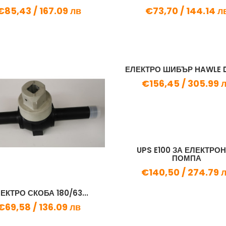
€85,43 /
167.09 лв
€73,70 /
144.14 л
ЕЛЕКТРО ШИБЪР HAWLE D
€156,45 /
305.99 
UPS E100 ЗА ЕЛЕКТРО
ПОМПА
€140,50 /
274.79 
ЕКТРО СКОБА 180/63...
€69,58 /
136.09 лв