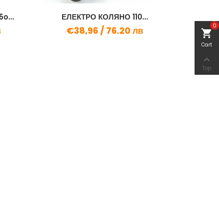
o...
ЕЛЕКТРО КОЛЯНО 110...
0
в
€38,96 /
76.20 лв
shopping_cart
Cart

Top