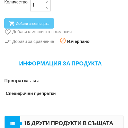
Количество

Добави в кошницата

Добави към списък с желания

compare_arrows
Добави за сравнение
Изчерпано
ИНФОРМАЦИЯ ЗА ПРОДУКТА
Препратка
70473
Специфични препратки
16 ДРУГИ ПРОДУКТИ В СЪЩАТА
