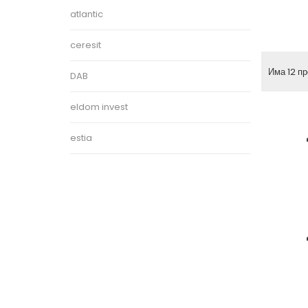
atlantic
ceresit
Има 12 пр
DAB
eldom invest
estia