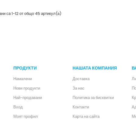
ни са 1-12 от общо 45 артикул(а)
ПРОДУКТИ
НАШАТА КОМПАНИЯ
В
Намалени
Доставка
Л
Нови продукти
За нас
П
Най-продавани
Политика за бисквитки
Кр
Вход
Контакти
А
Моят профил
Карта на сайта
Мо