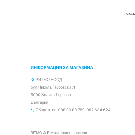
Показа
ИНФОРМАЦИЯ ЗА МАГАЗИНА
РИТМО ЕООД

бул.Никола Габровски 71
5000 Велико Търново
България
Обадете се:
088 99 89 789; 062 634 624

RITMO © Всички права запазени