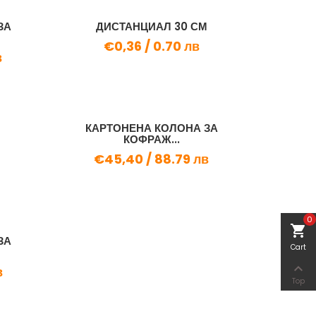
ЗА
ДИСТАНЦИАЛ 30 СМ
€0,36 /
0.70 лв
в
КАРТОНЕНА КОЛОНА ЗА
КОФРАЖ...
€45,40 /
88.79 лв
0
shopping_cart
ЗА
Cart

в
Top