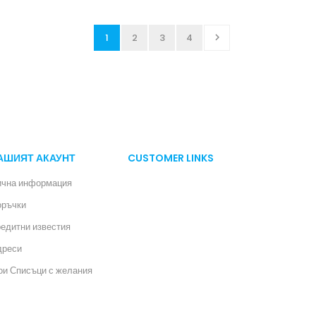
1
2
3
4

АШИЯТ АКАУНТ
CUSTOMER LINKS
ична информация
оръчки
едитни известия
дреси
и Списъци с желания