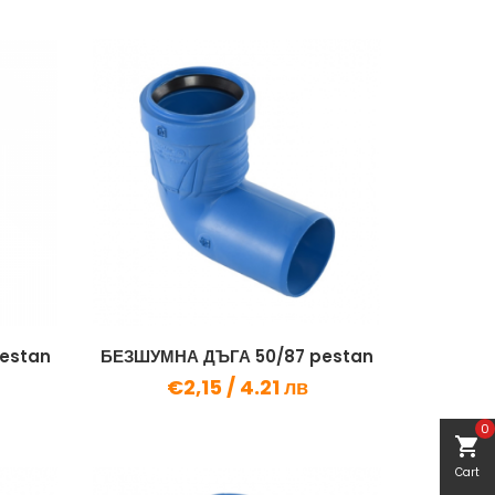
estan
БЕЗШУМНА ДЪГА 50/87 pestan
€2,15 /
4.21 лв
0
shopping_cart
Cart