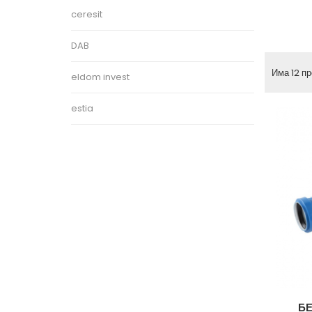
ceresit
DAB
Има 12 пр
eldom invest
estia
БЕ