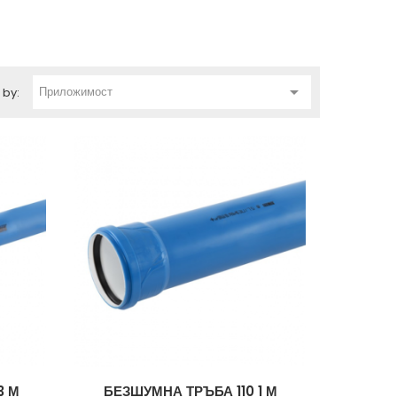

Приложимост
 by:
3 М
БЕЗШУМНА ТРЪБА 110 1 М