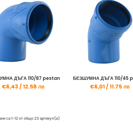
МНА ДЪГА 110/87 pestan
БЕЗШУМНА ДЪГА 110/45 
€6,43 /
12.58 лв
€6,01 /
11.75 лв
ни са 1-12 от общо 23 артикул(а)