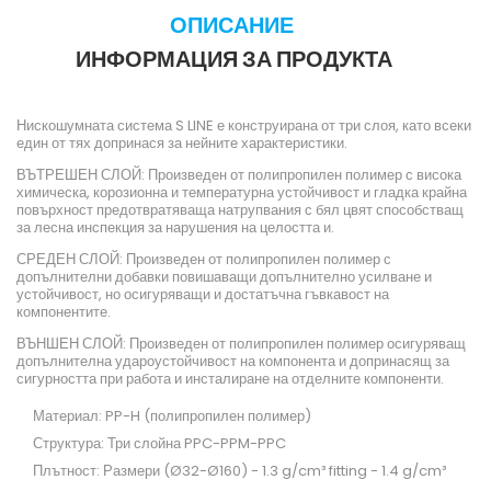
ОПИСАНИЕ
ИНФОРМАЦИЯ ЗА ПРОДУКТА
Нискошумната система S LINE е конструирана от три слоя, като всеки
един от тях допринася за нейните характеристики.
ВЪТРЕШЕН СЛОЙ: Произведен от полипропилен полимер с висока
химическа, корозионна и температурна устойчивост и гладка крайна
повърхност предотвратяваща натрупвания с бял цвят способстващ
за лесна инспекция за нарушения на целостта и.
СРЕДЕН СЛОЙ: Произведен от полипропилен полимер с
допълнителни добавки повишаващи допълнително усилване и
устойчивост, но осигуряващи и достатъчна гъвкавост на
компонентите.
ВЪНШЕН СЛОЙ: Произведен от полипропилен полимер осигуряващ
допълнителна удароустойчивост на компонента и допринасящ за
сигурността при работа и инсталиране на отделните компоненти.
Материал: PP-H (полипропилен полимер)
Структура: Три слойна PPC-PPM-PPC
Плътност: Размери (Ø32-Ø160) - 1.3 g/cm³ fitting - 1.4 g/cm³