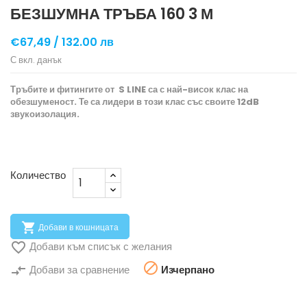
БЕЗШУМНА ТРЪБА 160 3 М
€67,49 /
132.00 лв
С вкл. данък
Тръбите и фитингите от S LINE са с най-висок клас на
обезшуменост. Те са лидери в този клас със своите 12dB
звукоизолация.
Количество

Добави в кошницата

Добави към списък с желания

compare_arrows
Добави за сравнение
Изчерпано