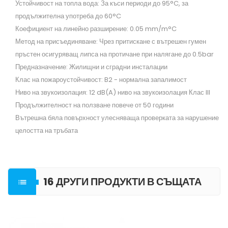
Устойчивост на топла вода: За къси периоди до 95°C, за
продължителна употреба до 60°C
Коефициент на линейно разширение: 0.05 mm/m°C
Метод на присъединяване: Чрез притискане с вътрешен гумен
пръстен осигуряващ липса на протичане при налягане до 0.5bar
Предназначение: Жилищни и сградни инсталации
Клас на пожароустойчивост: B2 - нормална запалимост
Ниво на звукоизолация: 12 dB(A) ниво на звукоизолация Клас III
Продължителност на ползване повече от 50 години
Вътрешна бяла повърхност улесняваща проверката за нарушение
целостта на тръбата
16 ДРУГИ ПРОДУКТИ В СЪЩАТА

КАТЕГОРИЯ