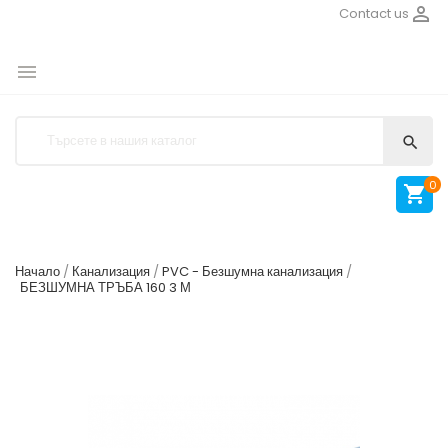

Contact us


0

Начало
Канализация
PVC - Безшумна канализация
БЕЗШУМНА ТРЪБА 160 3 М