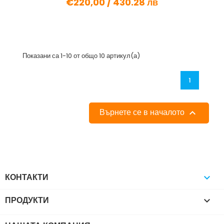
€220,00 /
430.28 лв
Показани са 1-10 от общо 10 артикул(а)
1
Върнете се в началото

КОНТАКТИ

ПРОДУКТИ
