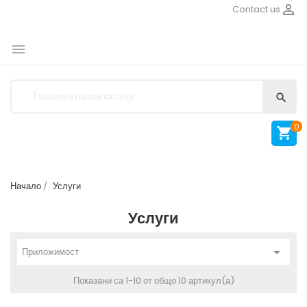

Contact us


0

Начало
Услуги
Услуги

Приложимост
Показани са 1-10 от общо 10 артикул(а)