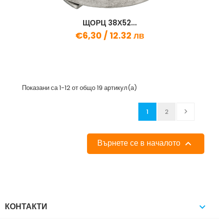
ЩОРЦ 38Х52...
€6,30 /
12.32 лв
Показани са 1-12 от общо 19 артикул(а)
1
2

Върнете се в началото

КОНТАКТИ
