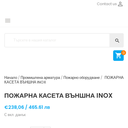

Contact us


0

Начало
Промишлена арматура
Пожарно оборудване
ПОЖАРНА
КАСЕТА ВЪНШНА INOX
ПОЖАРНА КАСЕТА ВЪНШНА INOX
€238,06 /
465.61 лв
С вкл. данък