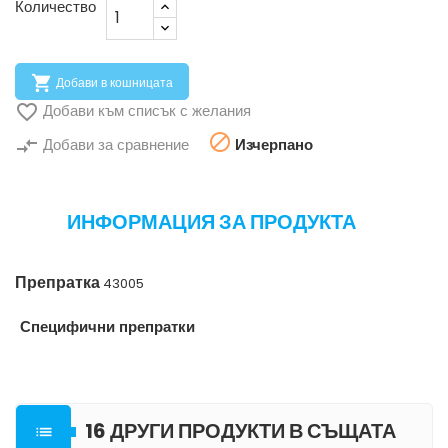
Количество

Добави в кошницата

Добави към списък с желания

compare_arrows
Добави за сравнение
Изчерпано
ИНФОРМАЦИЯ ЗА ПРОДУКТА
Препратка
43005
Специфични препратки
16 ДРУГИ ПРОДУКТИ В СЪЩАТА
