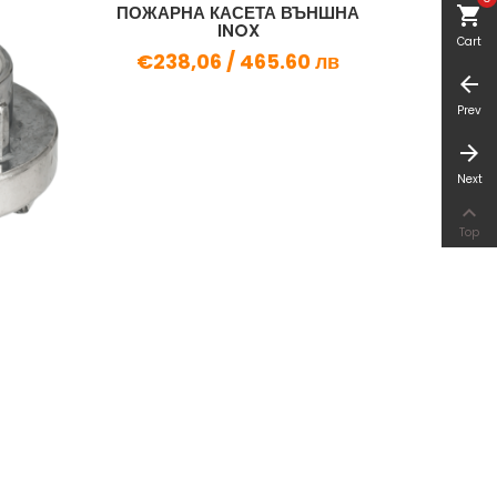
ПОЖАРНА КАСЕТА ВЪНШНА
ПОЖ.КА
shopping_cart
INOX
Cart
€238,06 /
465.60 лв
€7
arrow_back
Prev
arrow_forward
Next

Top