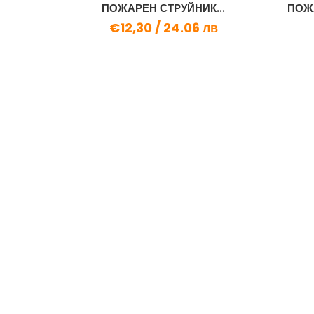
2mm SS
ПОЖАРЕН СТРУЙНИК...
ПОЖА
€12,30 /
24.06 лв
 лв