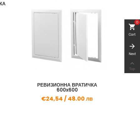
КА
ДЕК
0
shopping_cart
Cart
arrow_forward
Next

Top
РЕВИЗИОННА ВРАТИЧКА
600x600
€24,54 /
48.00 лв