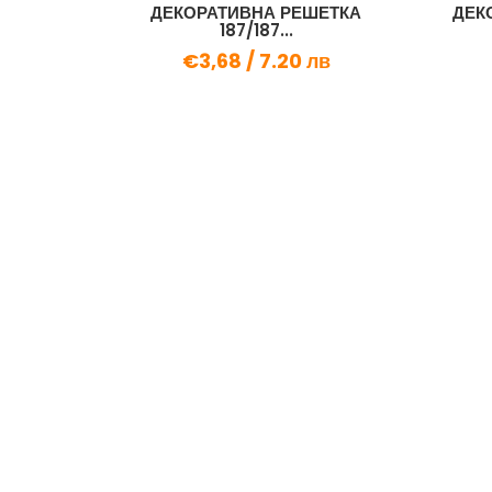
ДЕКОРАТИВНА РЕШЕТКА
ДЕК
187/187...
€3,68 /
7.20 лв
ИЧКА
лв