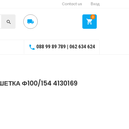
Contact us
Вход
0



088 99 89 789 | 062 634 624

ЕТКА Ф100/154 4130169