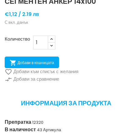
СЕГМЕНТЕН АНКЕР 14x100
€1,12 /
2.19 лв
С вкл. данък
Количество

Добави в кошницата

Добави към списък с желания
compare_arrows
Добави за сравнение
ИНФОРМАЦИЯ ЗА ПРОДУКТА
Препратка
12320
В наличност
43 Артикула