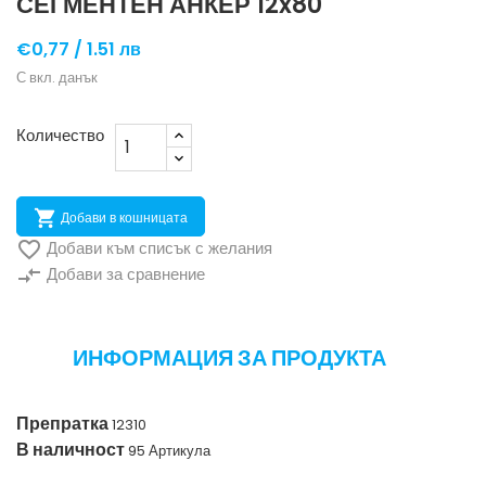
СЕГМЕНТЕН АНКЕР 12x80
€0,77 /
1.51 лв
С вкл. данък
Количество

Добави в кошницата

Добави към списък с желания
compare_arrows
Добави за сравнение
ИНФОРМАЦИЯ ЗА ПРОДУКТА
Препратка
12310
В наличност
95 Артикула