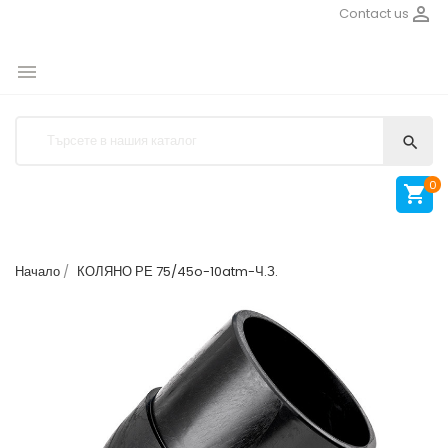

Contact us


0

Начало
КОЛЯНО РЕ 75/45o-10atm-Ч.З.