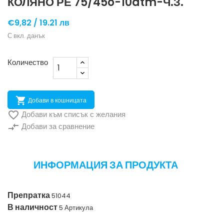
КОЛЯНО РЕ 75/45o-10atm-Ч.З.
€9,82 /
19.21 лв
С вкл. данък
Количество

Добави в кошницата

Добави към списък с желания
compare_arrows
Добави за сравнение
ИНФОРМАЦИЯ ЗА ПРОДУКТА
Препратка
51044
В наличност
5 Артикула