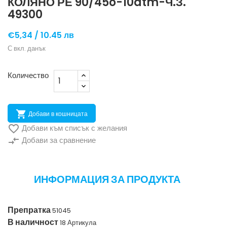
КОЛЯНО РЕ 90/45o-10atm-Ч.З.
49300
€5,34 /
10.45 лв
С вкл. данък
Количество

Добави в кошницата

Добави към списък с желания
compare_arrows
Добави за сравнение
ИНФОРМАЦИЯ ЗА ПРОДУКТА
Препратка
51045
В наличност
18 Артикула