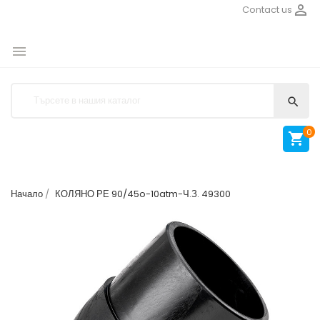

Contact us


0

Начало
КОЛЯНО РЕ 90/45o-10atm-Ч.З. 49300