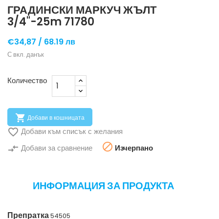
ГРАДИНСКИ МАРКУЧ ЖЪЛТ
3/4"-25m 71780
€34,87 /
68.19 лв
С вкл. данък
Количество

Добави в кошницата

Добави към списък с желания

compare_arrows
Добави за сравнение
Изчерпано
ИНФОРМАЦИЯ ЗА ПРОДУКТА
Препратка
54505