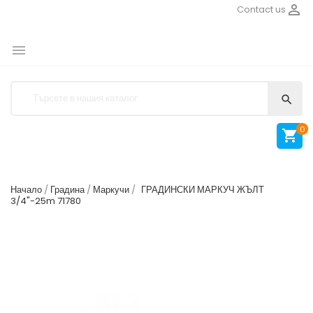

Contact us


0

Начало
Градина
Маркучи
ГРАДИНСКИ МАРКУЧ ЖЪЛТ
3/4"-25m 71780