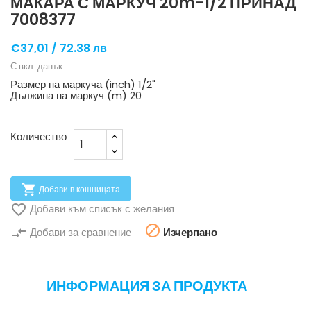
МАКАРА С МАРКУЧ 20m-1/2 ПРИНАД
7008377
€37,01 /
72.38 лв
С вкл. данък
Размер на маркуча (inch)
1/2"
Дължина на маркуч (m)
20
Количество

Добави в кошницата

Добави към списък с желания

compare_arrows
Добави за сравнение
Изчерпано
ИНФОРМАЦИЯ ЗА ПРОДУКТА