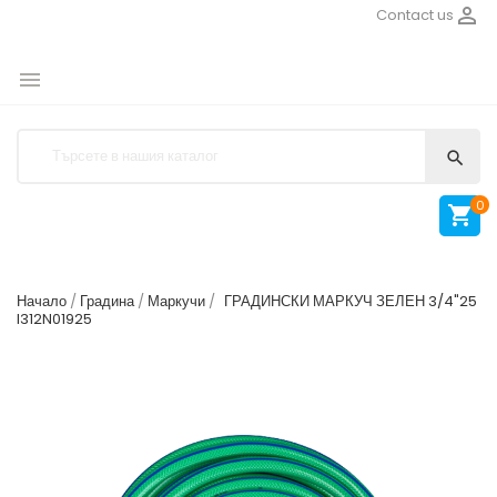

Contact us


0

Начало
Градина
Маркучи
ГРАДИНСКИ МАРКУЧ ЗЕЛЕН 3/4"25
I312N01925