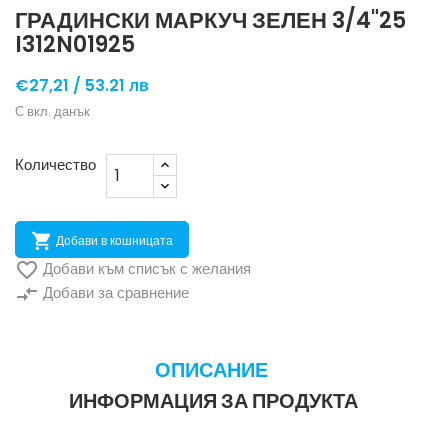
ГРАДИНСКИ МАРКУЧ ЗЕЛЕН 3/4"25
I312N01925
€27,21 /
53.21 лв
С вкл. данък
Количество

Добави в кошницата

Добави към списък с желания
compare_arrows
Добави за сравнение
ОПИСАНИЕ
ИНФОРМАЦИЯ ЗА ПРОДУКТА