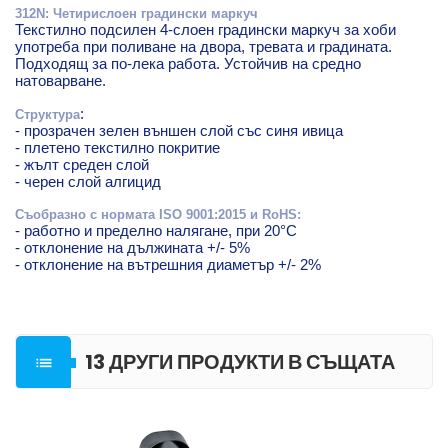
312N: Четирислоен градински маркуч
Текстилно подсилен 4-слоен градински маркуч за хоби
употреба при поливане на двора, тревата и градината.
Подходящ за по-лека работа. Устойчив на средно
натоварване.
:
Структура
- прозрачен зелен външен слой със синя ивица
- плетено текстилно покритие
- жълт среден слой
- черен слой алгицид
Съобразно с нормата ISO 9001:2015 и RoHS:
- работно и пределно налягане, при 20°C
- отклонение на дължината +/- 5%
- отклонение на вътрешния диаметър +/- 2%
13 ДРУГИ ПРОДУКТИ В СЪЩАТА

КАТЕГОРИЯ