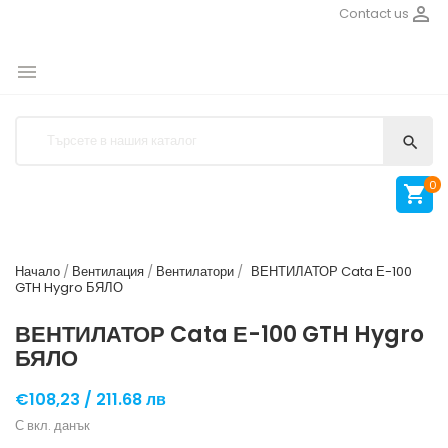

Contact us


0

Начало
Вентилация
Вентилатори
ВЕНТИЛАТОР Cata Е-100
GTH Hygro БЯЛО
ВЕНТИЛАТОР Cata Е-100 GTH Hygro
БЯЛО
€108,23 /
211.68 лв
С вкл. данък