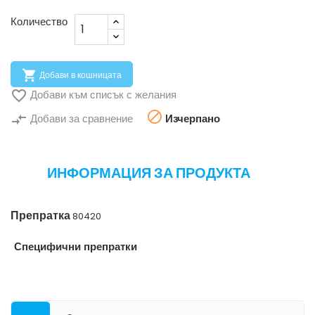
Количество

Добави в кошницата

Добави към списък с желания

compare_arrows
Добави за сравнение
Изчерпано
ИНФОРМАЦИЯ ЗА ПРОДУКТА
Препратка
80420
Специфични препратки