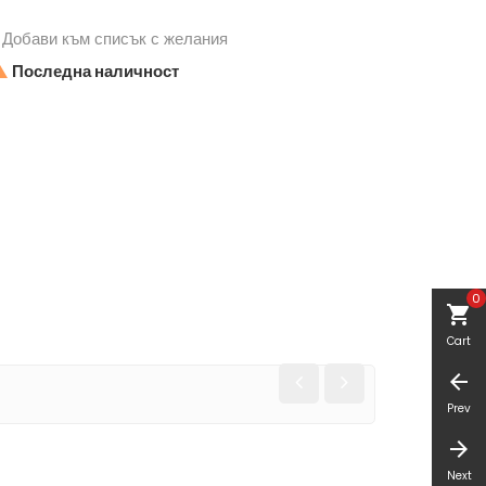
Добави към списък с желания

Последна наличност
0
shopping_cart
Cart
arrow_back
Prev
arrow_forward
Next