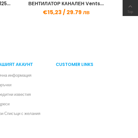
5...
ВЕНТИЛАТОР КАНАЛЕН Vents...
ВЕНТИЛА

€15,23 /
29.79 лв
€4
Top
АШИЯТ АКАУНТ
CUSTOMER LINKS
ична информация
оръчки
едитни известия
дреси
и Списъци с желания