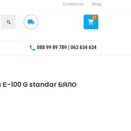
Contact us
Вход
0



088 99 89 789 | 062 634 624

 Е-100 G standar БЯЛО