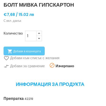
БОЛТ МИВКА ГИПСКАРТОН
€7,68 /
15.02 лв
С вкл. данък
Количество

Добави в кошницата

Добави към списък с желания

compare_arrows
Добави за сравнение
Изчерпано
ИНФОРМАЦИЯ ЗА ПРОДУКТА
Препратка
42219