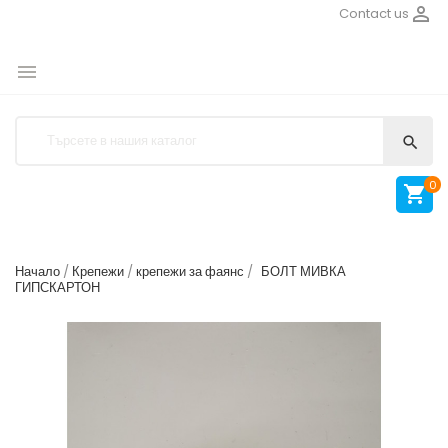

Contact us


0

Начало
Крепежи
крепежи за фаянс
БОЛТ МИВКА
ГИПСКАРТОН