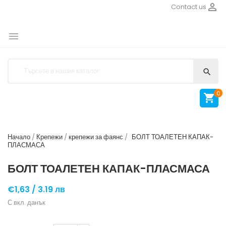

Contact us


0

Начало
Крепежи
крепежи за фаянс
БОЛТ ТОАЛЕТЕН КАПАК-
ПЛАСМАСА
БОЛТ ТОАЛЕТЕН КАПАК-ПЛАСМАСА
€1,63 /
3.19 лв
С вкл. данък