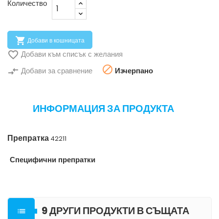
Количество

Добави в кошницата

Добави към списък с желания

compare_arrows
Добави за сравнение
Изчерпано
ИНФОРМАЦИЯ ЗА ПРОДУКТА
Препратка
42211
Специфични препратки
9 ДРУГИ ПРОДУКТИ В СЪЩАТА
