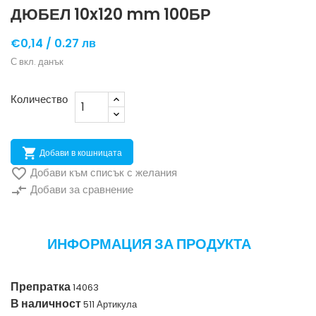
ДЮБЕЛ 10x120 mm 100БР
€0,14 /
0.27 лв
С вкл. данък
Количество

Добави в кошницата

Добави към списък с желания
compare_arrows
Добави за сравнение
ИНФОРМАЦИЯ ЗА ПРОДУКТА
Препратка
14063
В наличност
511 Артикула