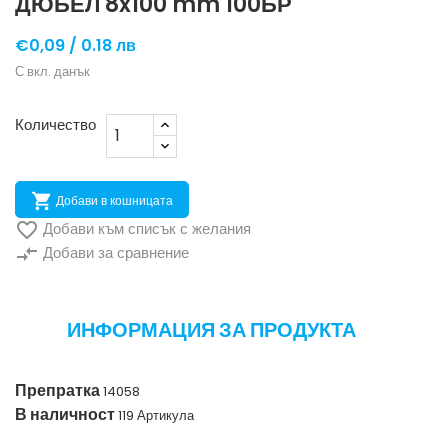
ДЮБЕЛ 8x100 mm 100БР
€0,09 /
0.18 лв
С вкл. данък
Количество

Добави в кошницата

Добави към списък с желания
compare_arrows
Добави за сравнение
ИНФОРМАЦИЯ ЗА ПРОДУКТА
Препратка
14058
В наличност
119 Артикула