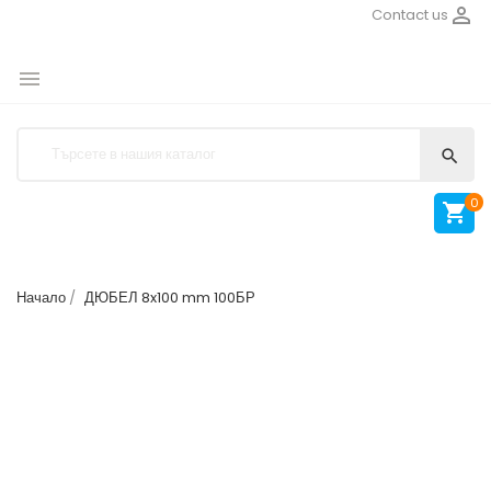

Contact us


0

Начало
ДЮБЕЛ 8x100 mm 100БР