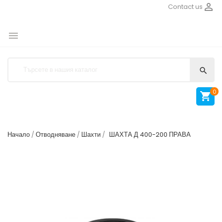

Contact us


0

Начало
Отводняване
Шахти
ШАХТА Д 400-200 ПРАВА