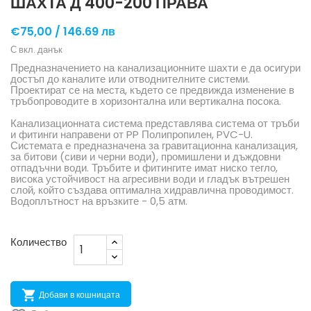
ШАХТА Д 400-200 ПРАВА
€75,00 /
146.69 лв
С вкл. данък
Предназначението на канализационните шахти е да осигури
достъп до каналите или отводнителните системи.
Проектират се на места, където се предвижда изменение в
тръбопроводите в хоризонтална или вертикална посока.
Канализационната система представлява система от тръби
и фитинги направени от PP Полипропилен, PVC-U.
Системата е предназначена за гравитационна канализация,
за битови (сиви и черни води), промишлени и дъждовни
отпадъчни води. Тръбите и фитингите имат ниско тегло,
висока устойчивост на агресивни води и гладък вътрешен
слой, който създава оптимална хидравлична проводимост.
Водоплътност на връзките - 0,5 атм.
Количество

Добави в кошницата