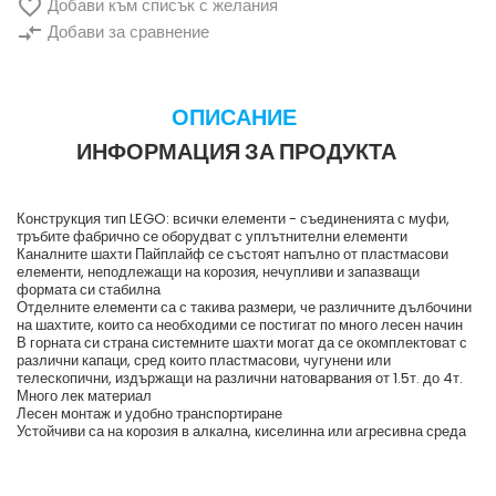

Добави към списък с желания
compare_arrows
Добави за сравнение
ОПИСАНИЕ
ИНФОРМАЦИЯ ЗА ПРОДУКТА
Конструкция тип LEGO: всички елементи - съединенията с муфи,
тръбите фабрично се оборудват с уплътнителни елементи
Каналните шахти Пайплайф се състоят напълно от пластмасови
елементи, неподлежащи на корозия, нечупливи и запазващи
формата си стабилна
Отделните елементи са с такива размери, че различните дълбочини
на шахтите, които са необходими се постигат по много лесен начин
В горната си страна системните шахти могат да се окомплектоват с
различни капаци, сред които пластмасови, чугунени или
телескопични, издържащи на различни натоварвания от 1.5т. до 4т.
Много лек материал
Лесен монтаж и удобно транспортиране
Устойчиви са на корозия в алкална, киселинна или агресивна среда