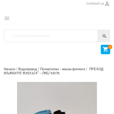

Contact us


0

Начало
Водопровод
Полиетилен - механ.фитинги
ПРЕХОД
МЪЖКИ РЕ Ф25Х3/4" - /ФБ/ 51075