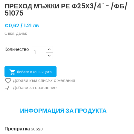
ПРЕХОД МЪЖКИ РЕ Ф25Х3/4" - /ФБ/
51075
€0,62 /
1.21 лв
С вкл. данък
Количество

Добави в кошницата

Добави към списък с желания
compare_arrows
Добави за сравнение
ИНФОРМАЦИЯ ЗА ПРОДУКТА
Препратка
50620