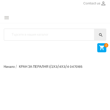

Contact us


0

Начало
КРАН ЗА ПЕРАЛНЯ 1/2Х3/4Х3/4 0470165