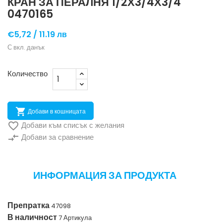
КРАН ЗА ПЕРАЛНЯ 1/2Х3/4Х3/4
0470165
€5,72 /
11.19 лв
С вкл. данък
Количество

Добави в кошницата

Добави към списък с желания
compare_arrows
Добави за сравнение
ИНФОРМАЦИЯ ЗА ПРОДУКТА
Препратка
47098
В наличност
7 Артикула