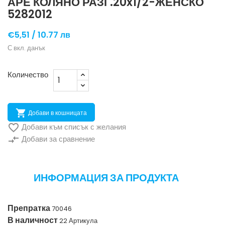
АРЕ КОЛЯНО РАЗГ.20x1/2-ЖЕНСКО
5282012
€5,51 /
10.77 лв
С вкл. данък
Количество

Добави в кошницата

Добави към списък с желания
compare_arrows
Добави за сравнение
ИНФОРМАЦИЯ ЗА ПРОДУКТА
Препратка
70046
В наличност
22 Артикула