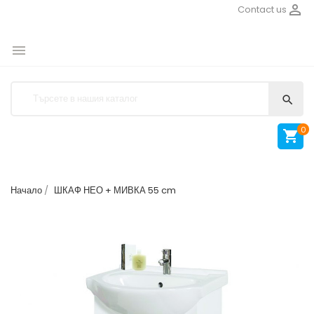

Contact us


0

Начало
ШКАФ НЕО + МИВКА 55 cm