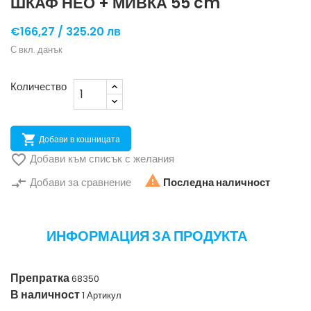
ШКАФ НЕО + МИВКА 55 cm
€166,27 /
325.20 лв
С вкл. данък
Количество

Добави в кошницата

Добави към списък с желания

compare_arrows
Добави за сравнение
Последна наличност
ИНФОРМАЦИЯ ЗА ПРОДУКТА
Препратка
68350
В наличност
1 Артикул