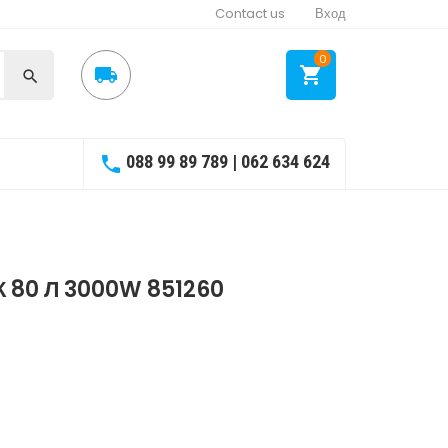
Contact us
Вход
0



088 99 89 789 | 062 634 624

 80 Л 3000W 851260