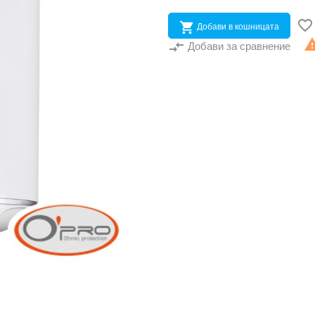


Добави в кошницата
compare_arrows
Добави за сравнение