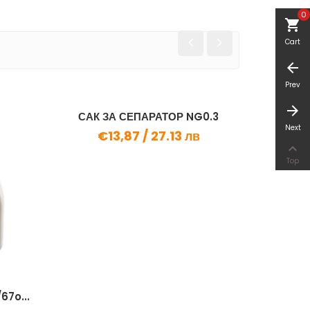
0
shopping_cart
Cart
arrow_back
Prev
arrow_forward
САК ЗА СЕПАРАТОР NG0.3
Next
€13,87 /
27.13 лв

Top
7o...