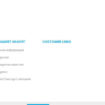
АШИЯТ АКАУНТ
CUSTOMER LINKS
ична информация
оръчки
едитни известия
дреси
и Списъци с желания