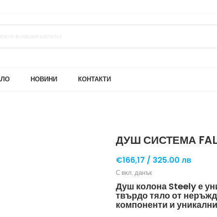
АЛО
НОВИНИ
КОНТАКТИ
ДУШ СИСТЕМА FAL
€166,17 /
325.00 лв
С вкл. данък
Душ колона Steely е у
твърдо тяло от неръжд
компоненти и уникални