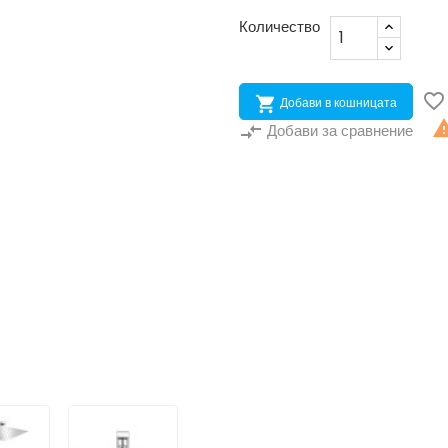
Количество


Добави в кошницата
compare_arrows
Добави за сравнение