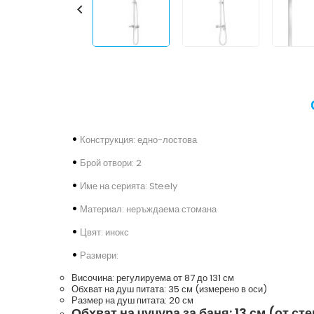

•
Конструкция: едно-лостова
•
Брой отвори: 2
•
Име на серията: Steely
•
Материал: неръждаема стомана
•
Цвят: инокс
•
Размери:
Височина: регулируема от 87 до 131 см
Обхват на душ питата: 35 см (измерено в оси)
Размер на душ питата: 20 см
Обхват на чучура за баня: 13 см (от ст