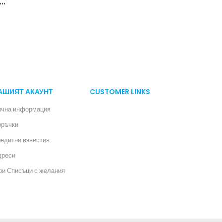
..
АШИЯТ АКАУНТ
CUSTOMER LINKS
ична информация
оръчки
едитни известия
дреси
и Списъци с желания