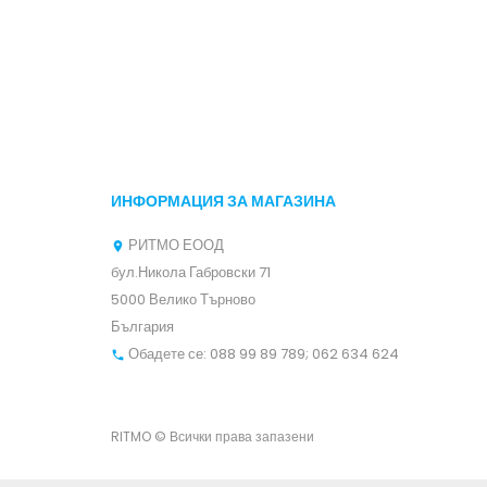
ЗА...
лв
ИНФОРМАЦИЯ ЗА МАГАЗИНА
РИТМО ЕООД

бул.Никола Габровски 71
5000 Велико Търново
България
Обадете се:
088 99 89 789; 062 634 624

RITMO © Всички права запазени