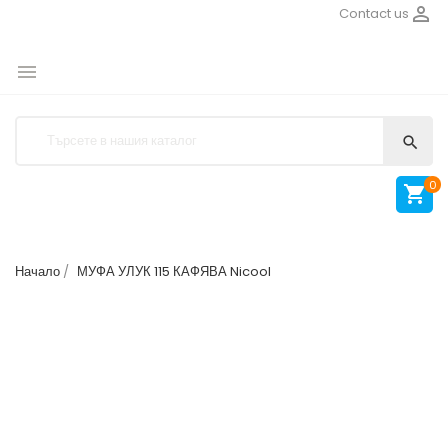

Contact us


0

Начало
МУФА УЛУК 115 КАФЯВА Nicool