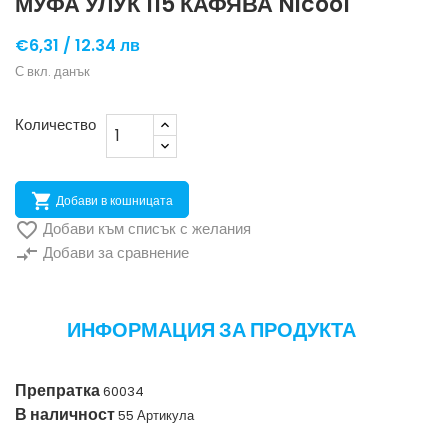
МУФА УЛУК 115 КАФЯВА Nicool
€6,31 /
12.34 лв
С вкл. данък
Количество

Добави в кошницата

Добави към списък с желания
compare_arrows
Добави за сравнение
ИНФОРМАЦИЯ ЗА ПРОДУКТА
Препратка
60034
В наличност
55 Артикула