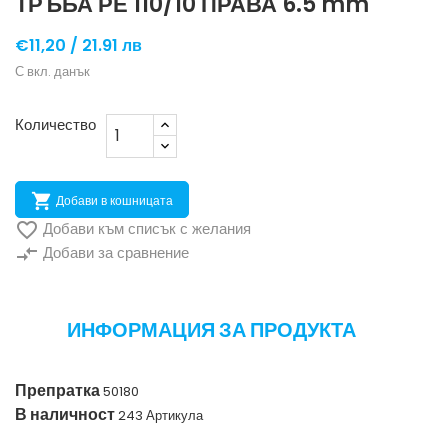
ТРЪБА РЕ 110/10 ПРАВА 6.5 mm
€11,20 /
21.91 лв
С вкл. данък
Количество

Добави в кошницата

Добави към списък с желания
compare_arrows
Добави за сравнение
ИНФОРМАЦИЯ ЗА ПРОДУКТА
Препратка
50180
В наличност
243 Артикула