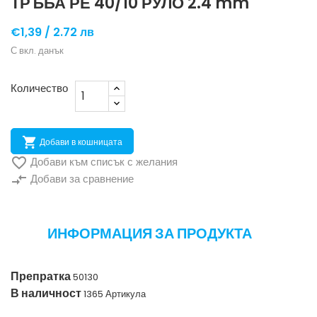
ТРЪБА РЕ 40/10 РУЛО 2.4 mm
€1,39 /
2.72 лв
С вкл. данък
Количество

Добави в кошницата

Добави към списък с желания
compare_arrows
Добави за сравнение
ИНФОРМАЦИЯ ЗА ПРОДУКТА
Препратка
50130
В наличност
1365 Артикула