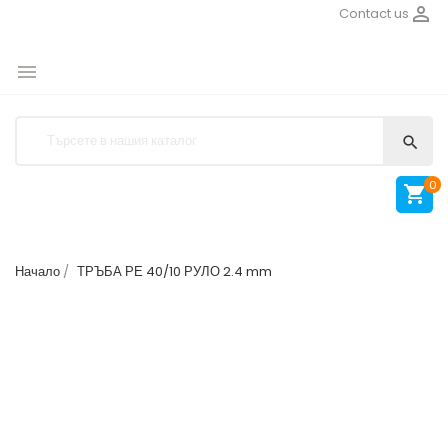

Contact us


0

Начало
ТРЪБА РЕ 40/10 РУЛО 2.4 mm