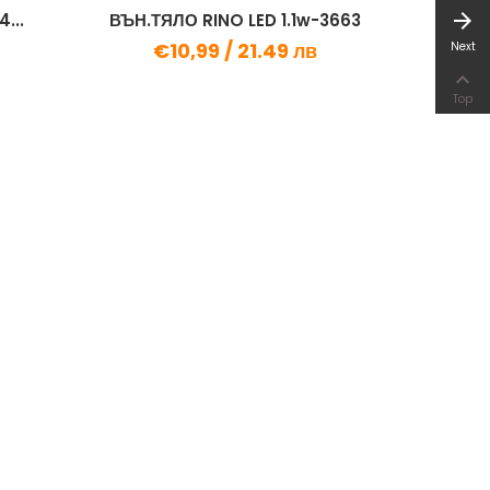
arrow_forward
...
ВЪН.ТЯЛО RINO LED 1.1w-3663
€10,99 /
21.49 лв
Next

Top
ФЛАНЕ
€