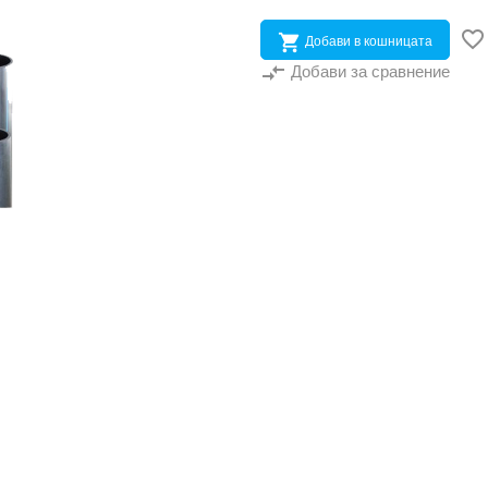


Добави в кошницата
compare_arrows
Добави за сравнение