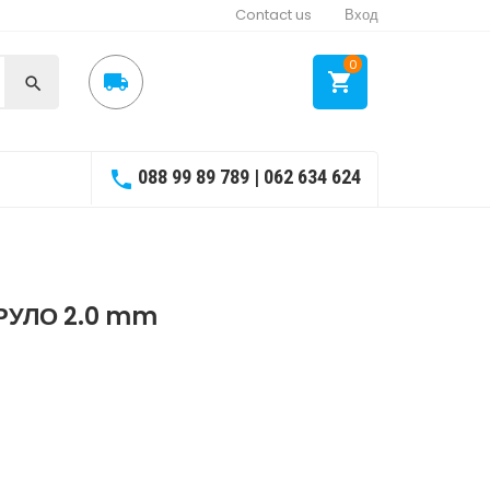
Contact us
Вход
0



088 99 89 789 | 062 634 624

 РУЛО 2.0 mm