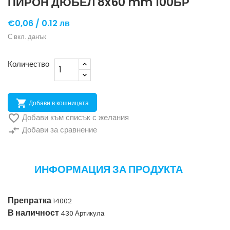
ПИРОН ДЮБЕЛ 8x60 mm 100БР
€0,06 /
0.12 лв
С вкл. данък
Количество

Добави в кошницата

Добави към списък с желания
compare_arrows
Добави за сравнение
ИНФОРМАЦИЯ ЗА ПРОДУКТА
Препратка
14002
В наличност
430 Артикула