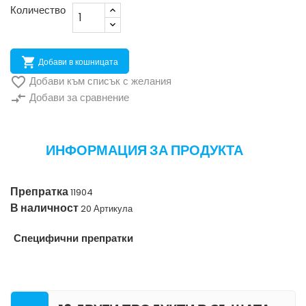
Количество

Добави в кошницата

Добави към списък с желания
compare_arrows
Добави за сравнение
ИНФОРМАЦИЯ ЗА ПРОДУКТА
Препратка
11904
В наличност
20 Артикула
Специфични препратки