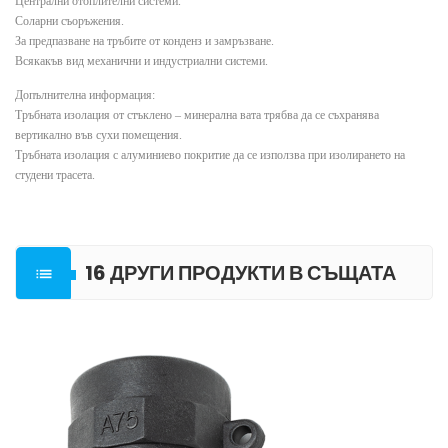
Централни отоплителни системи.
Соларни съоръжения.
За предпазване на тръбите от конденз и замръзване.
Всякакъв вид механични и индустриални системи.
Допълнителна информация:
Тръбната изолация от стъклено – минерална вата трябва да се съхранява
вертикално във сухи помещения.
Тръбната изолация с алуминиево покритие да се използва при изолирането на
студени трасета.
16 ДРУГИ ПРОДУКТИ В СЪЩАТА

КАТЕГОРИЯ