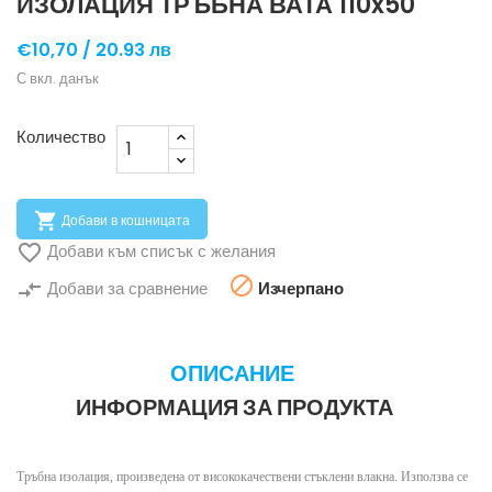
ИЗОЛАЦИЯ ТРЪБНА ВАТА 110x50
€10,70 /
20.93 лв
С вкл. данък
Количество

Добави в кошницата

Добави към списък с желания

compare_arrows
Добави за сравнение
Изчерпано
ОПИСАНИЕ
ИНФОРМАЦИЯ ЗА ПРОДУКТА
Тръбна изолация, произведена от висококачествени стъклени влакна. Използва се