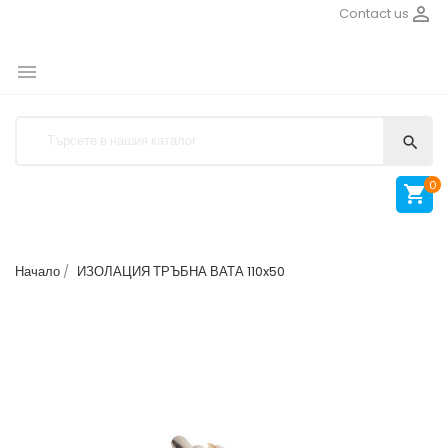

Contact us


0

Начало
ИЗОЛАЦИЯ ТРЪБНА ВАТА 110x50