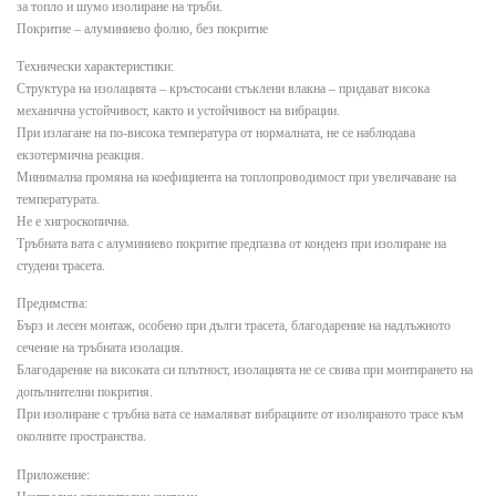
за топло и шумо изолиране на тръби.
Покритие – алуминиево фолио, без покритие
Технически характеристики:
Структура на изолацията – кръстосани стъклени влакна – придават висока
механична устойчивост, както и устойчивост на вибрации.
При излагане на по-висока температура от нормалната, не се наблюдава
екзотермична реакция.
Минимална промяна на коефициента на топлопроводимост при увеличаване на
температурата.
Не е хигроскопична.
Тръбната вата с алуминиево покритие предпазва от конденз при изолиране на
студени трасета.
Предимства:
Бърз и лесен монтаж, особено при дълги трасета, благодарение на надлъжното
сечение на тръбната изолация.
Благодарение на високата си плътност, изолацията не се свива при монтирането на
допълнителни покрития.
При изолиране с тръбна вата се намаляват вибрациите от изолираното трасе към
околните пространства.
Приложение: