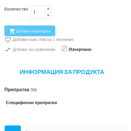
Количество

Добави в кошницата

Добави към списък с желания

compare_arrows
Добави за сравнение
Изчерпано
ИНФОРМАЦИЯ ЗА ПРОДУКТА
Препратка
705
Специфични препратки