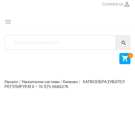

Contact us


0

Начало
Напоителни системи
Капково
КАПКООБРАЗУВАТЕЛ
РЕГУЛИРУЕМ 0 - 70 Л/Ч 0680275