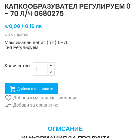
КАПКООБРАЗУВАТЕЛ РЕГУЛИРУЕМ 0
- 70 Л/Ч 0680275
€0,08 /
0.16 лв
С вкл. данък
Максимален дебит (l/h)
0-70
Тип
Регулируем
Количество

Добави в кошницата

Добави към списък с желания
compare_arrows
Добави за сравнение
ОПИСАНИЕ