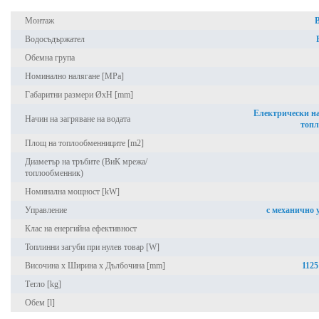
Монтаж
Водосъдържател
Обемна група
Номинално налягане [MPa]
Габаритни размери ØxH [mm]
Електрически на
Начин на загряване на водата
топ
Площ на топлообменниците [m2]
Диаметър на тръбите (ВиК мрежа/
топлообменник)
Номинална мощност [kW]
Управление
с механично 
Клас на енергийна ефективност
Топлинни загуби при нулев товар [W]
Височина x Ширина х Дълбочина [mm]
1125
Тегло [kg]
Обем [l]