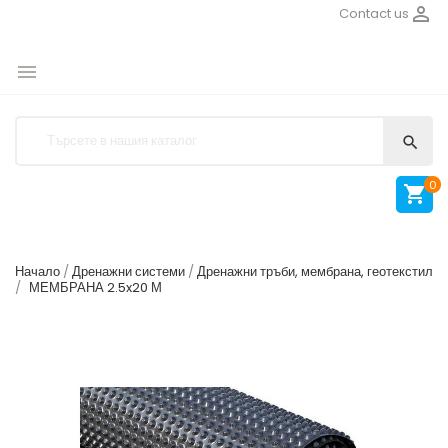

Contact us


0

Начало
Дренажни системи
Дренажни тръби, мембрана, геотекстил
МЕМБРАНА 2.5x20 М