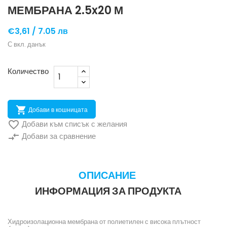
МЕМБРАНА 2.5x20 М
€3,61 /
7.05 лв
С вкл. данък
Количество

Добави в кошницата

Добави към списък с желания
compare_arrows
Добави за сравнение
ОПИСАНИЕ
ИНФОРМАЦИЯ ЗА ПРОДУКТА
Хидроизолационна мембрана от полиетилен с висока плътност