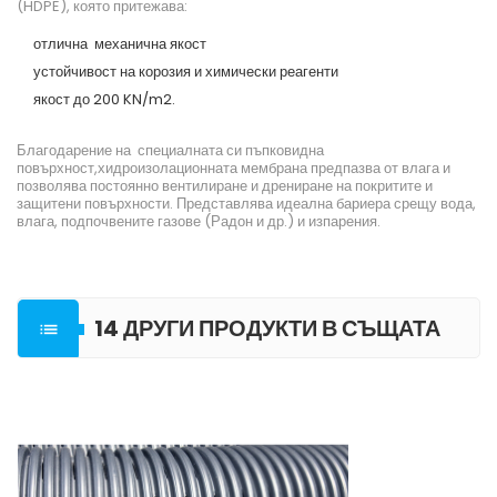
(HDPE), която притежава:
отлична механична якост
устойчивост на корозия и химически реагенти
якост до 200 KN/m2.
Благодарение на специалната си пъпковидна
повърхност,хидроизолационната мембрана предпазва от влага и
позволява постоянно вентилиране и дрениране на покритите и
защитени повърхности. Представлява идеална бариера срещу вода,
влага, подпочвените газове (Радон и др.) и изпарения.
14 ДРУГИ ПРОДУКТИ В СЪЩАТА

КАТЕГОРИЯ