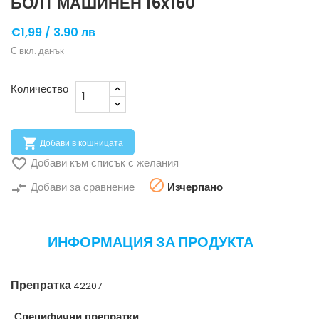
БОЛТ МАШИНЕН 16x160
€1,99 /
3.90 лв
С вкл. данък
Количество

Добави в кошницата

Добави към списък с желания

compare_arrows
Добави за сравнение
Изчерпано
ИНФОРМАЦИЯ ЗА ПРОДУКТА
Препратка
42207
Специфични препратки