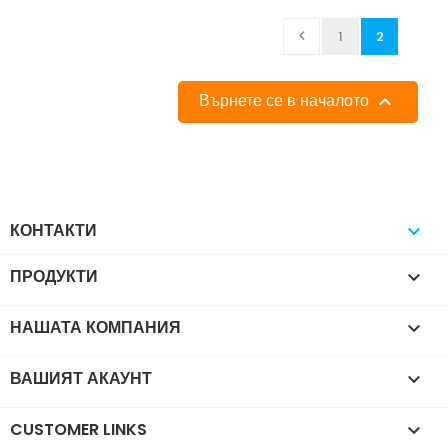

1
2
Върнете се в началото

КОНТАКТИ

ПРОДУКТИ

НАШАТА КОМПАНИЯ

ВАШИЯТ АКАУНТ

CUSTOMER LINKS
