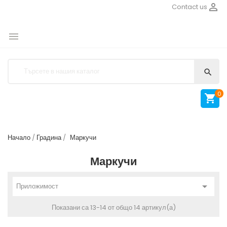

Contact us


0

Начало
Градина
Маркучи
Маркучи

Приложимост
Показани са 13-14 от общо 14 артикул(а)